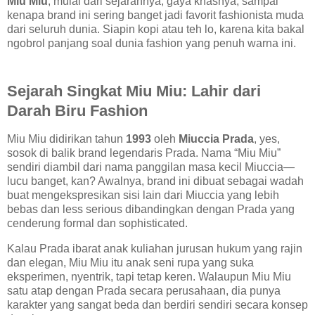
Miu Miu
, mulai dari sejarahnya, gaya khasnya, sampai
kenapa brand ini sering banget jadi favorit fashionista muda
dari seluruh dunia. Siapin kopi atau teh lo, karena kita bakal
ngobrol panjang soal dunia fashion yang penuh warna ini.
Sejarah Singkat Miu Miu: Lahir dari
Darah Biru Fashion
Miu Miu didirikan tahun
1993
oleh
Miuccia Prada
, yes,
sosok di balik brand legendaris Prada. Nama “Miu Miu”
sendiri diambil dari nama panggilan masa kecil Miuccia—
lucu banget, kan? Awalnya, brand ini dibuat sebagai wadah
buat mengekspresikan sisi lain dari Miuccia yang lebih
bebas dan less serious dibandingkan dengan Prada yang
cenderung formal dan sophisticated.
Kalau Prada ibarat anak kuliahan jurusan hukum yang rajin
dan elegan, Miu Miu itu anak seni rupa yang suka
eksperimen, nyentrik, tapi tetap keren. Walaupun Miu Miu
satu atap dengan Prada secara perusahaan, dia punya
karakter yang sangat beda dan berdiri sendiri secara konsep