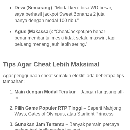
Dewi (Semarang):
“Modal kecil bisa WD besar,
saya berhasil jackpot Sweet Bonanza 2 juta
hanya dengan modal 100 ribu.”
Agus (Makassar):
“CheatJackpot.pro benar-
benar membantu, meski tidak selalu maxwin, tapi
peluang menang jauh lebih sering.”
Tips Agar Cheat Lebih Maksimal
Agar penggunaan cheat semakin efektif, ada beberapa tips
tambahan:
Main dengan Modal Terukur
– Jangan langsung all-
in.
Pilih Game Populer RTP Tinggi
– Seperti Mahjong
Ways, Gates of Olympus, atau Starlight Princess.
Gunakan Jam Tertentu
– Banyak pemain percaya