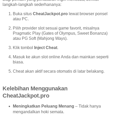
langkah-langkah sederhananya:
Buka situs
CheatJackpot.pro
lewat browser ponsel
atau PC.
Pilih provider slot sesuai game favorit, misalnya
Pragmatic Play (Gates of Olympus, Sweet Bonanza)
atau PG Soft (Mahjong Ways).
Klik tombol
Inject Cheat
.
Masuk ke akun slot online Anda dan mainkan seperti
biasa.
Cheat akan aktif secara otomatis di latar belakang.
Kelebihan Menggunakan
CheatJackpot.pro
Meningkatkan Peluang Menang
– Tidak hanya
mengandalkan hoki semata.