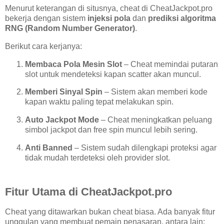
Menurut keterangan di situsnya, cheat di CheatJackpot.pro
bekerja dengan sistem
injeksi pola
dan
prediksi algoritma
RNG (Random Number Generator)
.
Berikut cara kerjanya:
Membaca Pola Mesin Slot
– Cheat memindai putaran
slot untuk mendeteksi kapan scatter akan muncul.
Memberi Sinyal Spin
– Sistem akan memberi kode
kapan waktu paling tepat melakukan spin.
Auto Jackpot Mode
– Cheat meningkatkan peluang
simbol jackpot dan free spin muncul lebih sering.
Anti Banned
– Sistem sudah dilengkapi proteksi agar
tidak mudah terdeteksi oleh provider slot.
Fitur Utama di CheatJackpot.pro
Cheat yang ditawarkan bukan cheat biasa. Ada banyak fitur
unggulan yang membuat pemain penasaran, antara lain: