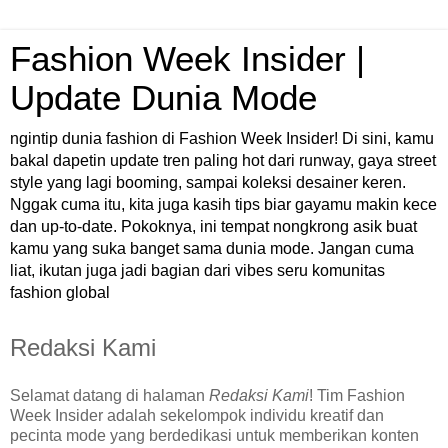
Fashion Week Insider |
Update Dunia Mode
ngintip dunia fashion di Fashion Week Insider! Di sini, kamu
bakal dapetin update tren paling hot dari runway, gaya street
style yang lagi booming, sampai koleksi desainer keren.
Nggak cuma itu, kita juga kasih tips biar gayamu makin kece
dan up-to-date. Pokoknya, ini tempat nongkrong asik buat
kamu yang suka banget sama dunia mode. Jangan cuma
liat, ikutan juga jadi bagian dari vibes seru komunitas
fashion global
Redaksi Kami
Selamat datang di halaman
Redaksi Kami
! Tim Fashion
Week Insider adalah sekelompok individu kreatif dan
pecinta mode yang berdedikasi untuk memberikan konten