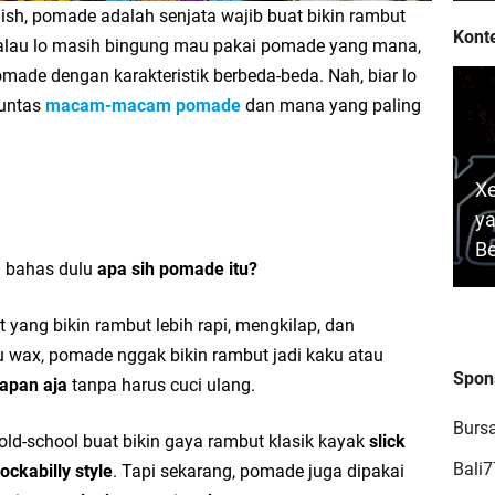
san Unik yang Penuh Makna
ylish, pomade adalah senjata wajib buat bikin rambut
Konte
, kalau lo masih bingung mau pakai pomade yang mana,
h Aman, Tapi Tetap Stylish
omade dengan karakteristik berbeda-beda. Nah, biar lo
ikar di Rumah Seru, Kreatif, dan Nggak Ribet!
tuntas
macam-macam pomade
dan mana yang paling
 Tetap Nyaman di Musim Dingin
X
 Kenali Dulu Biar Nggak Salah Pilih!
ya
Be
tas Aman Menuju Dunia Slot Online Terpercaya
a bahas dulu
apa sih pomade itu?
yang bikin rambut lebih rapi, mengkilap, dan
u wax, pomade nggak bikin rambut jadi kaku atau
Spon
kapan aja
tanpa harus cuci ulang.
Ba
Burs
Ak
old-school buat bikin gaya rambut klasik kayak
slick
Bali
On
rockabilly style
. Tapi sekarang, pomade juga dipakai