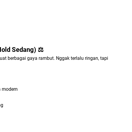
old Sedang) ⚖️
 buat berbagai gaya rambut. Nggak terlalu ringan, tapi
n modern
ng