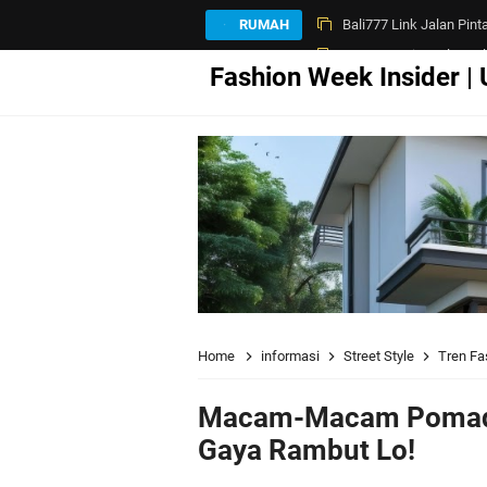
RUMAH
Buana88: Situs Slot O
Fashion Week Insider |
Cheat Jackpot JAGO77 
Cheat Jackpot – Rahas
Fakta Unik Hagia Soph
Tips dan Trik Menang 
Fakta Unik Festetics P
Fakta Unik St. Basil’s
Home
informasi
Street Style
Tren Fa
Fakta Unik Cologne Cat
Macam-Macam Pomade 
Fakta Unik Odeon of H
Gaya Rambut Lo!
Fakta Unik Colosseum