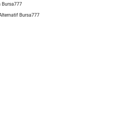
k
n Bursa777
a
l
Alternatif Bursa777
,
p
a
s
uana88 Tempat Bermain Slot
t
line Paling Gacor dengan
i
n
onus Berlimpah
a
m
a
M
a
t
e
GO77 Platform Slot Online
r
n
odern dengan Pengalaman
a
rmain Terbaik
l
D
i
s