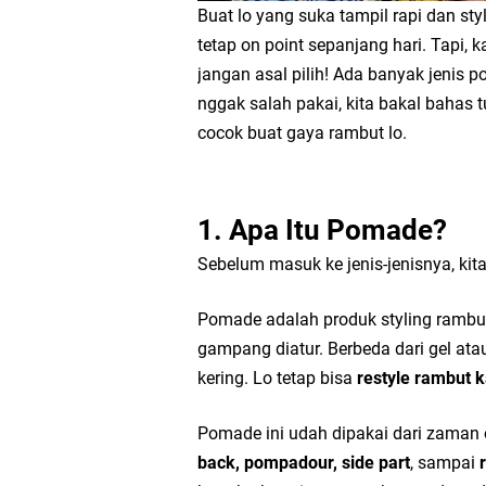
Ayam Besi di Atap Hia
Buat lo yang suka tampil rapi dan st
tetap on point sepanjang hari. Tapi
Kamera Pintu Biar Ruma
jangan asal pilih! Ada banyak jenis p
Peralatan Membuat Temb
nggak salah pakai, kita bakal bahas 
cocok buat gaya rambut lo.
Penghangat Rumah Biar
Jenis Kayu untuk Rumah
1. Apa Itu Pomade?
Bali777 Link Jalan Pin
Sebelum masuk ke jenis-jenisnya, kit
Pomade adalah produk styling rambut 
gampang diatur. Berbeda dari gel ata
kering. Lo tetap bisa
restyle rambut 
Pomade ini udah dipakai dari zaman 
back, pompadour, side part
, sampai