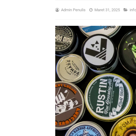
Admin Penulis
Maret 31, 2025
inf
Fakta Unik Menara Pisa
Rumah Berbentuk L Uni
Indahnya Rumah Leseha
Lift Rumah Solusi Nyam
Alarm Kebakaran Si Ke
Cara Membersihkan Lu
Vacuum Dehydrator Ala
Slap Chop Alat Dapur S
Mitos dan Fakta Kasur