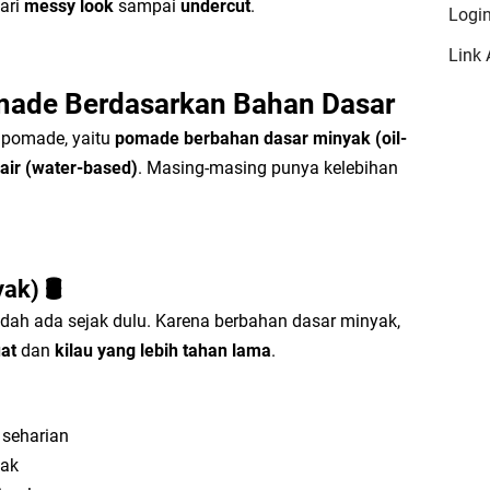
ari
messy look
sampai
undercut
.
Logi
Link 
de Berdasarkan Bahan Dasar
B
 pomade, yaitu
pomade berbahan dasar minyak (oil-
On
air (water-based)
. Masing-masing punya kelebihan
B
k) 🛢️
udah ada sejak dulu. Karena berbahan dasar minyak,
at
dan
kilau yang lebih tahan lama
.
JA
M
Be
 seharian
sak