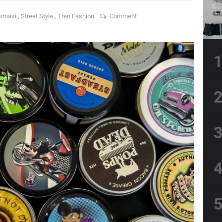
ormasi
,
Street Style
,
Tren Fashion
Comment
 Si Menara Miring yang Bikin Penasaran Dunia
k, Fungsional, dan Bikin Rumah Makin Nyaman
n Nyaman, Simpel, dan Bikin Betah!
an Buat Hunian Bertingkat
cil yang Bisa Selamatin Nyawa
mut di Dinding Rumah dengan Mudah dan Ampuh
t Canggih Buat Keringin Makanan Tanpa Ribet!
impel yang Bikin Masak Makin Cepat!
 Latex Beneran Nyaman atau Cuma Gimmick?