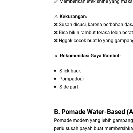
✅ Memberikan efek shine yang maks
⚠️
Kekurangan:
❌ Susah dicuci, karena berbahan das
❌ Bisa bikin rambut terasa lebih berat
❌ Nggak cocok buat lo yang gampang 
🔹
Rekomendasi Gaya Rambut:
Slick back
Pompadour
Side part
B. Pomade Water-Based (Ai
Pomade modern yang lebih gampang di
perlu susah payah buat membersihka