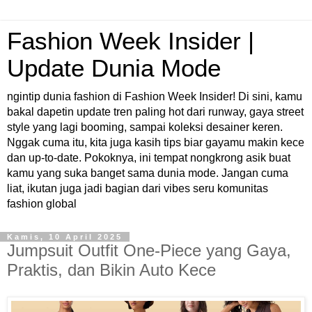
Fashion Week Insider |
Update Dunia Mode
ngintip dunia fashion di Fashion Week Insider! Di sini, kamu
bakal dapetin update tren paling hot dari runway, gaya street
style yang lagi booming, sampai koleksi desainer keren.
Nggak cuma itu, kita juga kasih tips biar gayamu makin kece
dan up-to-date. Pokoknya, ini tempat nongkrong asik buat
kamu yang suka banget sama dunia mode. Jangan cuma
liat, ikutan juga jadi bagian dari vibes seru komunitas
fashion global
Kamis, 10 April 2025
Jumpsuit Outfit One-Piece yang Gaya,
Praktis, dan Bikin Auto Kece