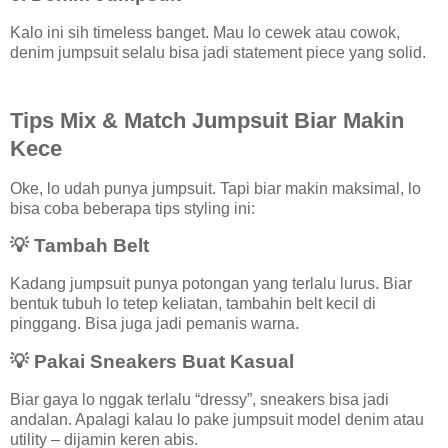
Kalo ini sih timeless banget. Mau lo cewek atau cowok,
denim jumpsuit selalu bisa jadi statement piece yang solid.
Tips Mix & Match Jumpsuit Biar Makin
Kece
Oke, lo udah punya jumpsuit. Tapi biar makin maksimal, lo
bisa coba beberapa tips styling ini:
💡 Tambah Belt
Kadang jumpsuit punya potongan yang terlalu lurus. Biar
bentuk tubuh lo tetep keliatan, tambahin belt kecil di
pinggang. Bisa juga jadi pemanis warna.
💡 Pakai Sneakers Buat Kasual
Biar gaya lo nggak terlalu “dressy”, sneakers bisa jadi
andalan. Apalagi kalau lo pake jumpsuit model denim atau
utility – dijamin keren abis.