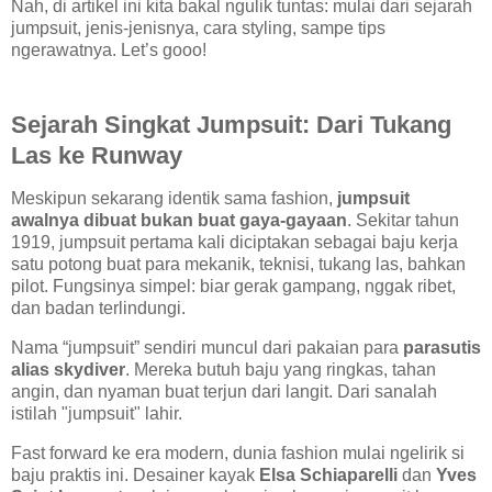
Nah, di artikel ini kita bakal ngulik tuntas: mulai dari sejarah
jumpsuit, jenis-jenisnya, cara styling, sampe tips
ngerawatnya. Let’s gooo!
Sejarah Singkat Jumpsuit: Dari Tukang
Las ke Runway
Meskipun sekarang identik sama fashion,
jumpsuit
awalnya dibuat bukan buat gaya-gayaan
. Sekitar tahun
1919, jumpsuit pertama kali diciptakan sebagai baju kerja
satu potong buat para mekanik, teknisi, tukang las, bahkan
pilot. Fungsinya simpel: biar gerak gampang, nggak ribet,
dan badan terlindungi.
Nama “jumpsuit” sendiri muncul dari pakaian para
parasutis
alias skydiver
. Mereka butuh baju yang ringkas, tahan
angin, dan nyaman buat terjun dari langit. Dari sanalah
istilah "jumpsuit" lahir.
Fast forward ke era modern, dunia fashion mulai ngelirik si
baju praktis ini. Desainer kayak
Elsa Schiaparelli
dan
Yves