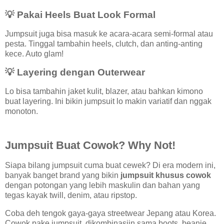
💡 Pakai Heels Buat Look Formal
Jumpsuit juga bisa masuk ke acara-acara semi-formal atau
pesta. Tinggal tambahin heels, clutch, dan anting-anting
kece. Auto glam!
💡 Layering dengan Outerwear
Lo bisa tambahin jaket kulit, blazer, atau bahkan kimono
buat layering. Ini bikin jumpsuit lo makin variatif dan nggak
monoton.
Jumpsuit Buat Cowok? Why Not!
Siapa bilang jumpsuit cuma buat cewek? Di era modern ini,
banyak banget brand yang bikin
jumpsuit khusus cowok
dengan potongan yang lebih maskulin dan bahan yang
tegas kayak twill, denim, atau ripstop.
Coba deh tengok gaya-gaya streetwear Jepang atau Korea.
Cowok pake jumpsuit, dikombinasiin sama boots, beanie,