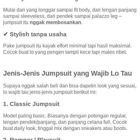
Mulai dari yang longgar sampai fit body, dari lengan panjang
sampai sleeveless, dari pendek sampai palazzo leg –
jumpsuit itu
nggak membosankan
.
✔ Stylish tanpa usaha
Pake jumpsuit itu kayak effort minimal tapi hasil maksimal.
Cocok buat lo yang pengen tampil kece tapi males ribet.
Jenis-Jenis Jumpsuit yang Wajib Lo Tau
Supaya nggak salah beli dan bisa dapetin look yang sesuai,
lo wajib tau jenis-jenis jumpsuit berikut ini:
1.
Classic Jumpsuit
Model paling basic. Biasanya dengan potongan regular,
lengan pendek/panjang, dan panjang celana full. Cocok
buat daily look, tinggal mix dengan sneakers atau boots.
2.
Romper / Playsuit